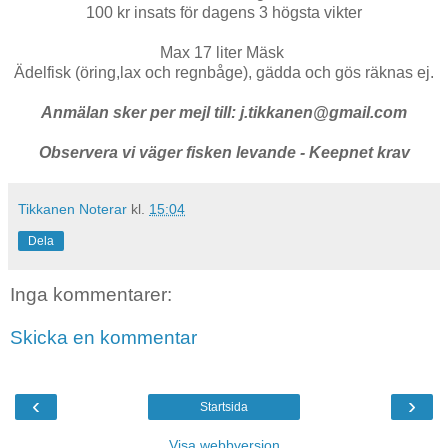
100 kr insats för dagens 3 högsta vikter
Max 17 liter Mäsk
Ädelfisk (öring,lax och regnbåge), gädda och gös räknas ej.
Anmälan sker per mejl till: j.tikkanen@gmail.com
Observera vi väger fisken levande - Keepnet krav
Tikkanen Noterar
kl.
15:04
Dela
Inga kommentarer:
Skicka en kommentar
‹
›
Startsida
Visa webbversion