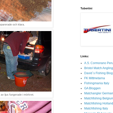
Tubertini
eparerade och klara.
Links:
A.S. Cormorano Per
Bristol Match Anglin
David´s Fishing Blog
FK Mittmetarna
Fishingmania Italy
GA Bloggen
Matchangler Germa
r av ljus fungerade i mörkret.
Matchfishing Belgiu
Matchfishing Hollan
Matchfishing Italy