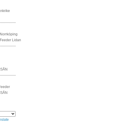
nkrike
--------------
Norrköping
Feeder Lidan
--------------
ISÅN
--------------
Feeder
ISÅN
nslate