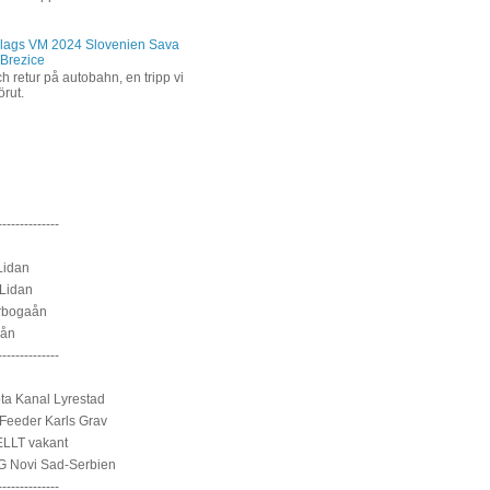
lags VM 2024 Slovenien Sava
 Brezice
h retur på autobahn, en tripp vi
förut.
--------------
Lidan
Lidan
rbogaån
sån
--------------
a Kanal Lyrestad
Feeder Karls Grav
LLT vakant
 Novi Sad-Serbien
--------------