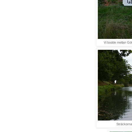
Vi bodde mellan Gö
Sträckorna