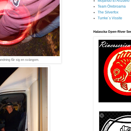
Mojando El Anzuelo
Team Örebroarna
The Silverfox
Turrke´s Vissite
Halascka Open-River Ser
andning får sig en svängom.