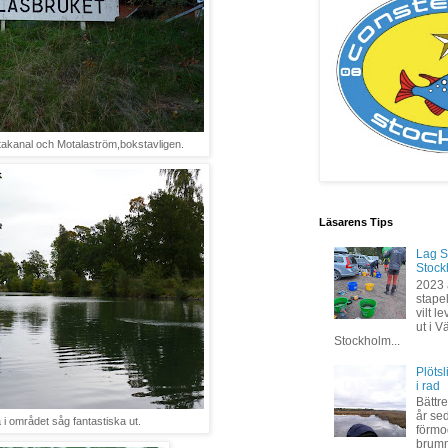
takanal och Motalaström,bokstavligen.
Läsarens Tips
Lag S
Stock
2023 
stapel
vilt 
ut i V
Stockholm...
Plöts
i rad
Bättre
år se
 i området såg fantastiska ut.
förmod
brumm