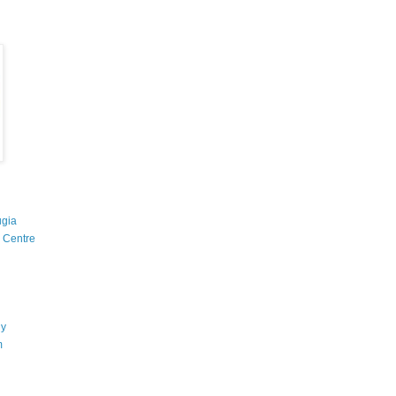
ugia
g Centre
ny
m
d