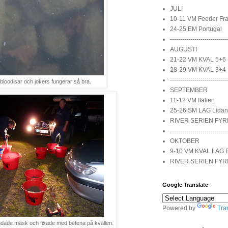
JULI
10-11 VM Feeder Fra
24-25 EM Portugal
----------------------------
AUGUSTI
21-22 VM KVAL 5+6 
28-29 VM KVAL 3+4 
----------------------------
 bloodisar och jokers fungerar så bra.
SEPTEMBER
11-12 VM Italien
25-26 SM LAG Lidan
RIVER SERIEN FYR
----------------------------
OKTOBER
9-10 VM KVAL LAG 
RIVER SERIEN FYR
Google Translate
Powered by
Tra
ndade mäsk och fixade med betena på kvällen.