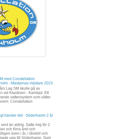
M med Constellation
holm - Mästarnas mästare 2023
års Lag SM skulle gå av
n vid Klarälven - Karlstad. Ett
levande vattensystem som vätter
änern. Constellation
ligt händer det - Söderhamn 2 år
 sent än aldrig. Satte mig för 2
dan och förra året och
ligen även i år, i lånebil och
ade upp till Söderhamn. Som