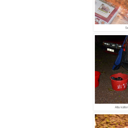
S
Alla källo