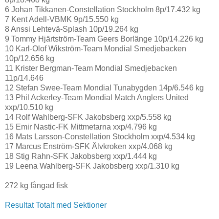
6 Johan Tikkanen-Constellation Stockholm 8p/17.432 kg
7 Kent Adell-VBMK 9p/15.550 kg
8 Anssi Lehtevä-Splash 10p/19.264 kg
9 Tommy Hjärtström-Team Geers Borlänge 10p/14.226 kg
10 Karl-Olof Wikström-Team Mondial Smedjebacken
10p/12.656 kg
11 Krister Bergman-Team Mondial Smedjebacken
11p/14.646
12 Stefan Swee-Team Mondial Tunabygden 14p/6.546 kg
13 Phil Ackerley-Team Mondial Match Anglers United
xxp/10.510 kg
14 Rolf Wahlberg-SFK Jakobsberg xxp/5.558 kg
15 Emir Nastic-FK Mittmetarna xxp/4.796 kg
16 Mats Larsson-Constellation Stockholm xxp/4.534 kg
17 Marcus Enström-SFK Älvkroken xxp/4.068 kg
18 Stig Rahn-SFK Jakobsberg xxp/1.444 kg
19 Leena Wahlberg-SFK Jakobsberg xxp/1.310 kg
272 kg fångad fisk
Resultat Totalt med Sektioner