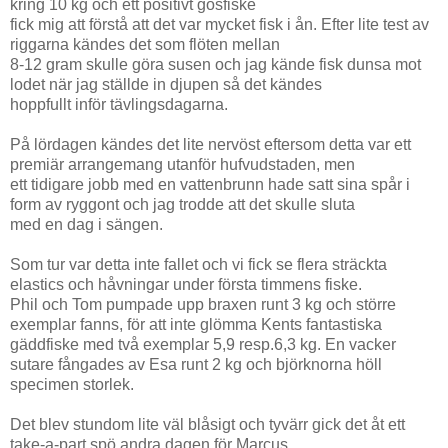
kring 10 kg och ett positivt gösfiske
fick mig att förstå att det var mycket fisk i ån. Efter lite test av
riggarna kändes det som flöten mellan
8-12 gram skulle göra susen och jag kände fisk dunsa mot
lodet när jag ställde in djupen så det kändes
hoppfullt inför tävlingsdagarna.
På lördagen kändes det lite nervöst eftersom detta var ett
premiär arrangemang utanför hufvudstaden, men
ett tidigare jobb med en vattenbrunn hade satt sina spår i
form av ryggont och jag trodde att det skulle sluta
med en dag i sängen.
Som tur var detta inte fallet och vi fick se flera sträckta
elastics och håvningar under första timmens fiske.
Phil och Tom pumpade upp braxen runt 3 kg och större
exemplar fanns, för att inte glömma Kents fantastiska
gäddfiske med två exemplar 5,9 resp.6,3 kg. En vacker
sutare fångades av Esa runt 2 kg och björknorna höll
specimen storlek.
Det blev stundom lite väl blåsigt och tyvärr gick det åt ett
take-a-part spö andra dagen för Marcus.