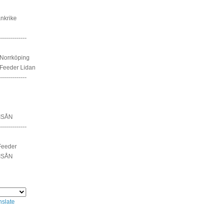
nkrike
--------------
Norrköping
Feeder Lidan
--------------
ISÅN
--------------
Feeder
ISÅN
nslate