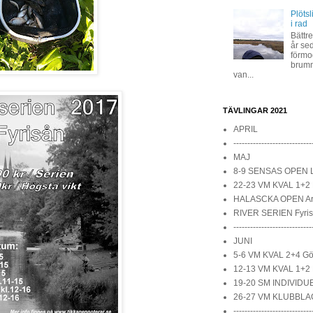
Plöts
i rad
Bättre
år se
förmod
brumm
van...
TÄVLINGAR 2021
APRIL
----------------------------
MAJ
8-9 SENSAS OPEN 
22-23 VM KVAL 1+2 
HALASCKA OPEN A
RIVER SERIEN Fyri
----------------------------
JUNI
5-6 VM KVAL 2+4 Göt
12-13 VM KVAL 1+2 
19-20 SM INDIVIDUE
26-27 VM KLUBBLAG
----------------------------