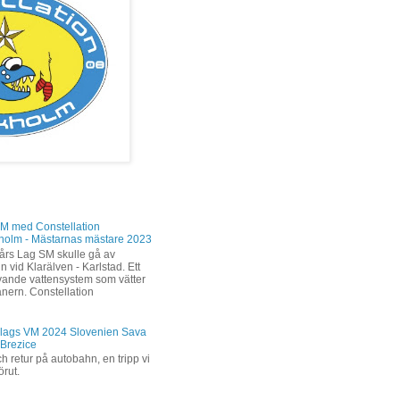
M med Constellation
holm - Mästarnas mästare 2023
års Lag SM skulle gå av
n vid Klarälven - Karlstad. Ett
levande vattensystem som vätter
änern. Constellation
lags VM 2024 Slovenien Sava
 Brezice
h retur på autobahn, en tripp vi
förut.