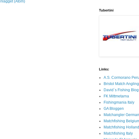
inlägget (Atom)
Tubertini
Links:
A.S. Cormorano Per
Bristol Match Anglin
David´s Fishing Blog
FK Mittmetarna
Fishingmania Italy
GA Bloggen
Matchangler Germa
Matchfishing Belgiu
Matchfishing Hollan
Matchfishing Italy