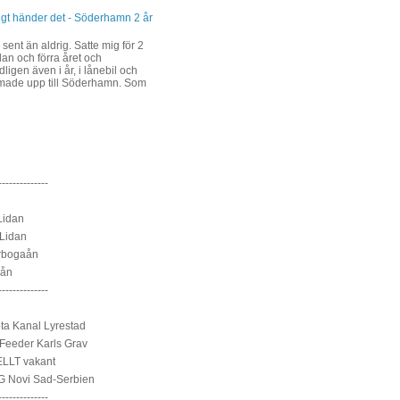
ligt händer det - Söderhamn 2 år
 sent än aldrig. Satte mig för 2
dan och förra året och
ligen även i år, i lånebil och
ade upp till Söderhamn. Som
--------------
Lidan
Lidan
rbogaån
sån
--------------
a Kanal Lyrestad
Feeder Karls Grav
LLT vakant
 Novi Sad-Serbien
--------------