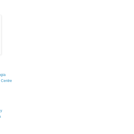
ugia
g Centre
ny
m
d