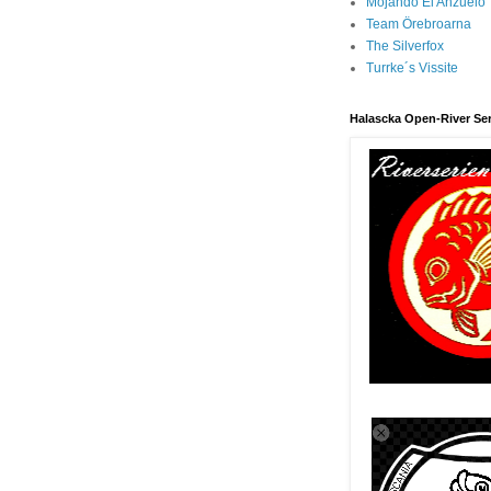
Mojando El Anzuelo
Team Örebroarna
The Silverfox
Turrke´s Vissite
Halascka Open-River Ser