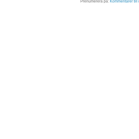
Prenumerera på:
Kommentarer till 