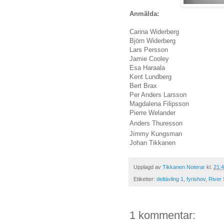
Anmälda:
Carina Widerberg
Björn Widerberg
Lars Persson
Jamie Cooley
Esa Haraala
Kent Lundberg
Bert Brax
Per Anders Larsson
Magdalena Filipsson
Pierre Welander
Anders Thuresson
Jimmy Kungsman
Johan Tikkanen
Upplagd av
Tikkanen Noterar
kl.
21:
Etiketter:
deltävling 1
,
fyrishov
,
River 
1 kommentar: