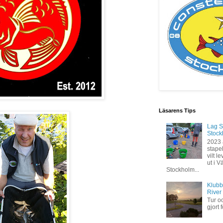
Läsarens Tips
Lag S
Stock
2023 
stapel
vilt 
ut i V
Stockholm...
Klubb
River
Tur oc
gjort 