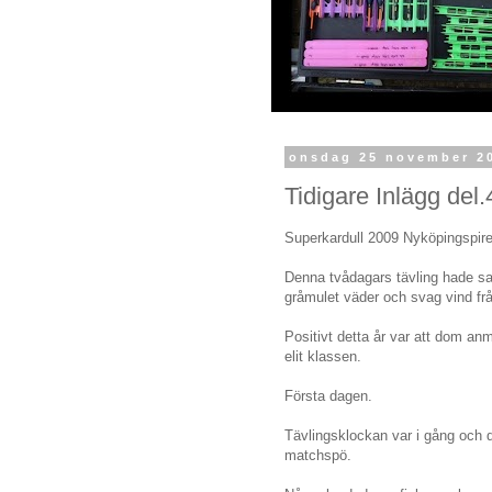
onsdag 25 november 2
Tidigare Inlägg del.
Superkardull 2009 Nyköpingspir
Denna tvådagars tävling hade sam
gråmulet väder och svag vind frå
Positivt detta år var att dom an
elit klassen.
Första dagen.
Tävlingsklockan var i gång och d
matchspö.