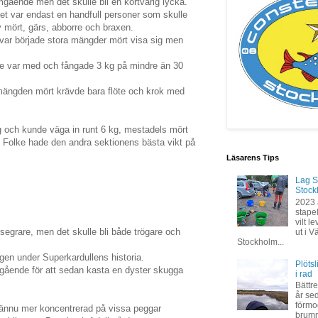
gående men det skulle bli en kortvarig lycka.
det var endast en handfull personer som skulle
av mört, gärs, abborre och braxen.
kvar började stora mängder mört visa sig men
ke var med och fångade 3 kg på mindre än 30
ängden mört krävde bara flöte och krok med
g och kunde väga in runt 6 kg, mestadels mört
. Folke hade den andra sektionens bästa vikt på
Läsarens Tips
Lag S
Stock
2023 
stapel
vilt 
segrare, men det skulle bli både trögare och
ut i V
Stockholm...
gen under Superkardullens historia.
Plöts
gående för att sedan kasta en dyster skugga
i rad
Bättre
år se
förmod
ännu mer koncentrerad på vissa peggar
brumm