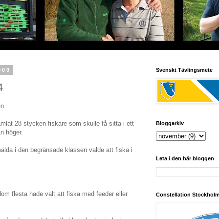
009
Svenskt Tävlingsmete
4
en
lat 28 stycken fiskare som skulle få sitta i ett
Bloggarkiv
n höger.
mälda i den begränsade klassen valde att fiska i
Leta i den här bloggen
om flesta hade valt att fiska med feeder eller
Constellation Stockhol