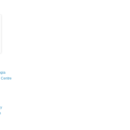
ugia
g Centre
ny
m
d