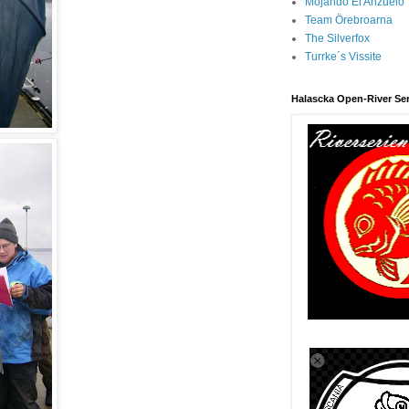
Mojando El Anzuelo
Team Örebroarna
The Silverfox
Turrke´s Vissite
Halascka Open-River Ser