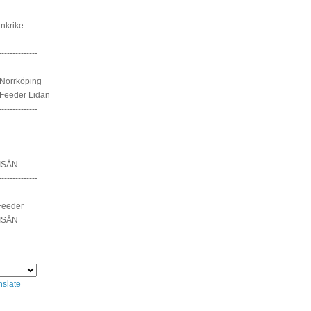
nkrike
--------------
Norrköping
Feeder Lidan
--------------
ISÅN
--------------
Feeder
ISÅN
nslate