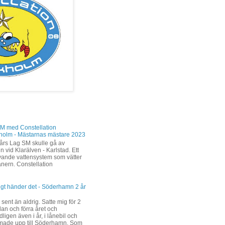
M med Constellation
holm - Mästarnas mästare 2023
års Lag SM skulle gå av
n vid Klarälven - Karlstad. Ett
levande vattensystem som vätter
änern. Constellation
ligt händer det - Söderhamn 2 år
 sent än aldrig. Satte mig för 2
dan och förra året och
ligen även i år, i lånebil och
ade upp till Söderhamn. Som