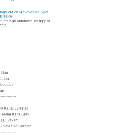
lags VM 2024 Slovenien Sava
 Brezice
h retur på autobahn, en tripp vi
förut.
--------------
Lidan
Lidan
rbogaån
sån
--------------
a Kanal Lyrestad
Feeder Karls Grav
LLT vakant
 Novi Sad-Serbien
--------------