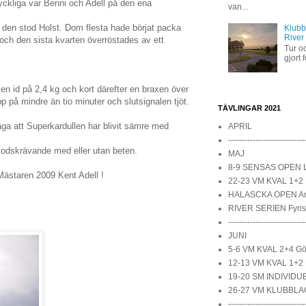
ckliga var Benni och Adell på den ena
van...
 den stod Holst. Dom flesta hade börjat packa
Klubb
River
 och den sista kvarten överröstades av ett
Tur oc
gjort 
en id på 2,4 kg och kort därefter en braxen över
p på mindre än tio minuter och slutsignalen tjöt.
TÄVLINGAR 2021
a att Superkardullen har blivit sämre med
APRIL
----------------------------
odskrävande med eller utan beten.
MAJ
8-9 SENSAS OPEN 
l Mästaren 2009 Kent Adell !
22-23 VM KVAL 1+2 
HALASCKA OPEN A
RIVER SERIEN Fyri
----------------------------
JUNI
5-6 VM KVAL 2+4 Göt
12-13 VM KVAL 1+2 
19-20 SM INDIVIDUE
26-27 VM KLUBBLAG
----------------------------