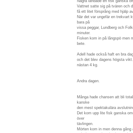
Några landade en fisk ganska om
Vattnet satte sig på tvären och 
få ett litet försprång med hjälp 
När det var ungefär en trekvart 
bara på
vissa peggar, Lundberg och Fol
minuter.
Fisken kom in på långspö men m
bete.
Adell hade också haft en bra da
och det blev dagens högsta vikt
nästan 4 kg.
Andra dagen.
Många hade chansen att bli total
kanske
den mest spektakulära avslutnin
Det kom upp lite fisk ganska om
över
tävlingen.
Mörten kom in men denna gång 