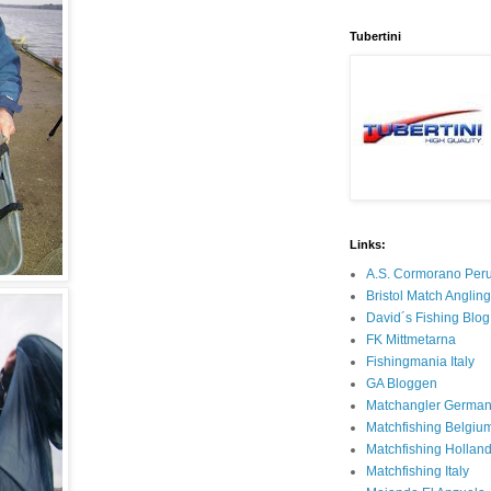
Tubertini
Links:
A.S. Cormorano Per
Bristol Match Anglin
David´s Fishing Blog
FK Mittmetarna
Fishingmania Italy
GA Bloggen
Matchangler Germa
Matchfishing Belgiu
Matchfishing Hollan
Matchfishing Italy