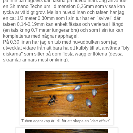
på inte på någotvis kan fastna på huvudlinan. Jag använder
en Shimano Technium i dimension 0,26mm som vissa kan
tycka är väldigt grov. Mellan huvudlinan och tafsen har jag
en ca: 1/2 meter 0,30mm som i sin tur har en "svivel" där
tafsen 0,14-0,19mm kan enkelt fästas och varieras i längd
(en tafs kring 0,7 meter fungerar bra) och som i sin tur kan
kompletteras med några napphagel.
På 0,30 linan har jag en tub med huvudbulken som jag
utvecklat vidare från att bara ha ett kulbly till att använda "bly
diskarna" som sitter på dom flesta waggler flötena (dessa
skramlar annars mest omkring).
Tuben egenskap är till för att skapa en "dart effekt".