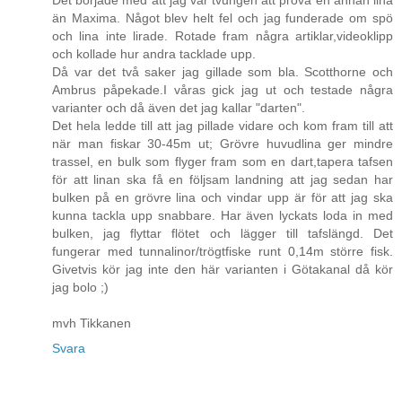
än Maxima. Något blev helt fel och jag funderade om spö
och lina inte lirade. Rotade fram några artiklar,videoklipp
och kollade hur andra tacklade upp.
Då var det två saker jag gillade som bla. Scotthorne och
Ambrus påpekade.I våras gick jag ut och testade några
varianter och då även det jag kallar "darten".
Det hela ledde till att jag pillade vidare och kom fram till att
när man fiskar 30-45m ut; Grövre huvudlina ger mindre
trassel, en bulk som flyger fram som en dart,tapera tafsen
för att linan ska få en följsam landning att jag sedan har
bulken på en grövre lina och vindar upp är för att jag ska
kunna tackla upp snabbare. Har även lyckats loda in med
bulken, jag flyttar flötet och lägger till tafslängd. Det
fungerar med tunnalinor/trögtfiske runt 0,14m större fisk.
Givetvis kör jag inte den här varianten i Götakanal då kör
jag bolo ;)
mvh Tikkanen
Svara