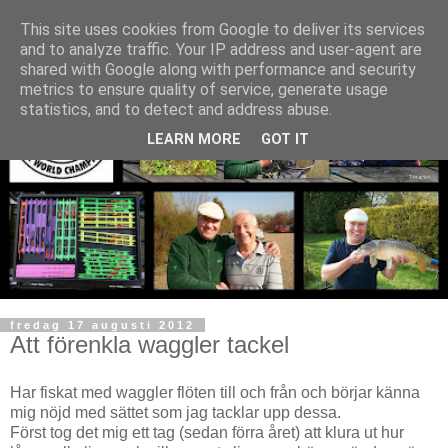
This site uses cookies from Google to deliver its services
and to analyze traffic. Your IP address and user-agent are
shared with Google along with performance and security
metrics to ensure quality of service, generate usage
statistics, and to detect and address abuse.
LEARN MORE
GOT IT
fredag 17 augusti 2012
Att förenkla waggler tackel
Har fiskat med waggler flöten till och från och börjar känna
mig nöjd med sättet som jag tacklar upp dessa.
Först tog det mig ett tag (sedan förra året) att klura ut hur