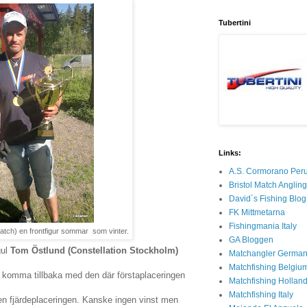
Tubertini
Links:
A.S. Cormorano Per
Bristol Match Anglin
David´s Fishing Blog
FK Mittmetarna
Fishingmania Italy
tch) en frontfigur sommar som vinter.
GA Bloggen
gul
Tom Östlund (Constellation Stockholm)
Matchangler Germa
Matchfishing Belgiu
å komma tillbaka med den där förstaplaceringen
Matchfishing Hollan
Matchfishing Italy
a en fjärdeplaceringen. Kanske ingen vinst men