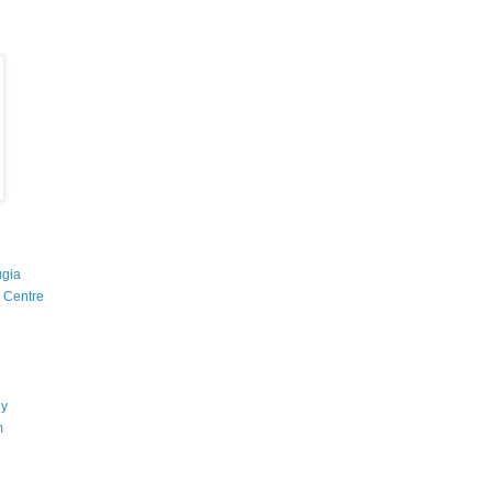
ugia
g Centre
ny
m
d