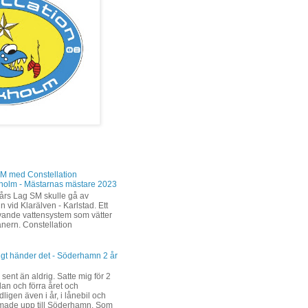
M med Constellation
holm - Mästarnas mästare 2023
års Lag SM skulle gå av
n vid Klarälven - Karlstad. Ett
levande vattensystem som vätter
änern. Constellation
ligt händer det - Söderhamn 2 år
 sent än aldrig. Satte mig för 2
dan och förra året och
ligen även i år, i lånebil och
ade upp till Söderhamn. Som