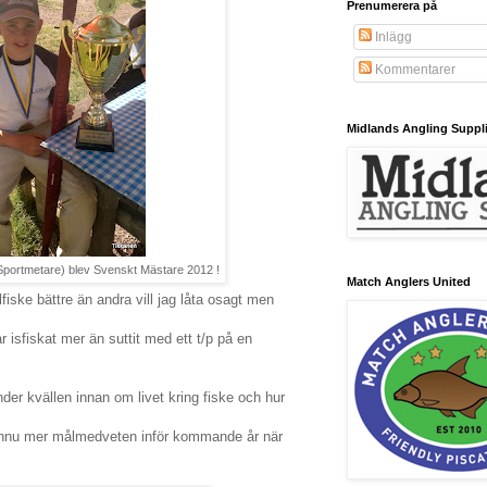
Prenumerera på
Inlägg
Kommentarer
Midlands Angling Suppl
portmetare) blev Svenskt Mästare 2012 !
Match Anglers United
fiske bättre än andra vill jag låta osagt men
r isfiskat mer än suttit med ett t/p på en
er kvällen innan om livet kring fiske och hur
g ännu mer målmedveten inför kommande år när