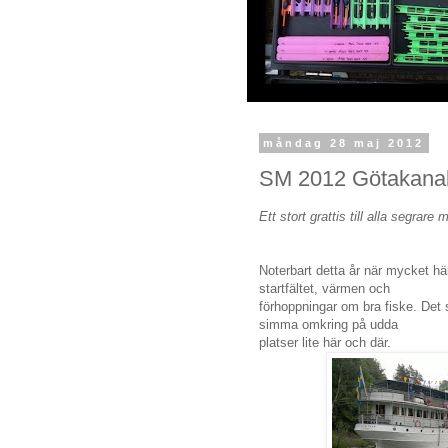
måndag 28 maj 2012
SM 2012 Götakanal
Ett stort grattis till alla segrare
Noterbart detta år när mycket h
startfältet, värmen och
förhoppningar om bra fiske. Det 
simma omkring på udda
platser lite här och där.