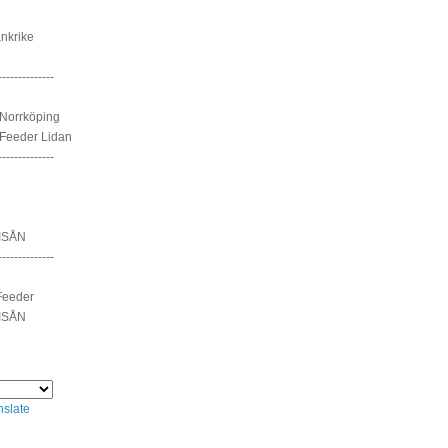
nkrike
--------------
Norrköping
Feeder Lidan
--------------
ISÅN
--------------
Feeder
ISÅN
nslate