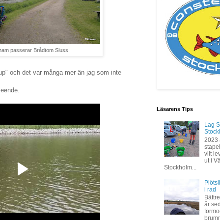
ham passerar Brådtom Sluss
up" och det var många mer än jag som inte
seende.
Läsarens Tips
Lag S
Stock
2023 
stapel
vilt 
ut i V
Stockholm...
Plöts
i rad
Bättre
år se
förmod
brumm