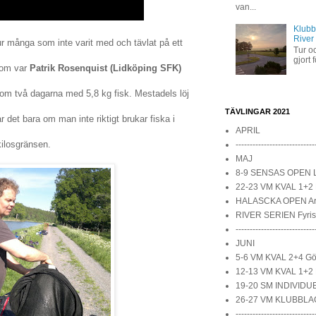
van...
Klubb
River
r många som inte varit med och tävlat på ett
Tur oc
gjort 
dom var
Patrik Rosenquist (Lidköping SFK)
dom två dagarna med 5,8 kg fisk. Mestadels löj
TÄVLINGAR 2021
r det bara om man inte riktigt brukar fiska i
APRIL
ilosgränsen.
----------------------------
MAJ
8-9 SENSAS OPEN 
22-23 VM KVAL 1+2 
HALASCKA OPEN A
RIVER SERIEN Fyri
----------------------------
JUNI
5-6 VM KVAL 2+4 Göt
12-13 VM KVAL 1+2 
19-20 SM INDIVIDUE
26-27 VM KLUBBLAG
----------------------------