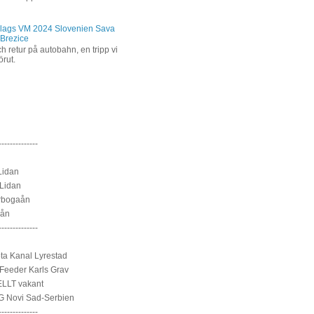
lags VM 2024 Slovenien Sava
 Brezice
h retur på autobahn, en tripp vi
förut.
--------------
Lidan
Lidan
rbogaån
sån
--------------
a Kanal Lyrestad
Feeder Karls Grav
LLT vakant
 Novi Sad-Serbien
--------------