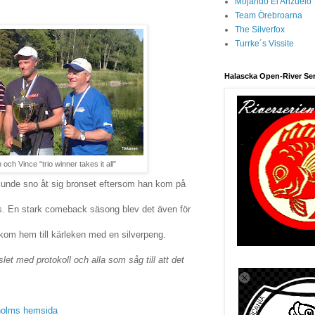
Mojando El Anzuelo
Team Örebroarna
The Silverfox
Turrke´s Vissite
Halascka Open-River Ser
 och Vince "trio winner takes it all"
kunde sno åt sig bronset eftersom han kom på
s. En stark comeback säsong blev det även för
om hem till kärleken med en silverpeng.
slet med protokoll och alla som såg till att det
kholms hemsida