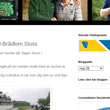
Svenskt Tävlingsmete
-Brådtom Sluss
 men framför allt Jörgen Storm !
Bloggarkiv
ängde på om kanalen skulle klara av trycket av
såg svårtolkat ut när man såg stim av små löjor
Leta i den här bloggen
Constellation Stockhol